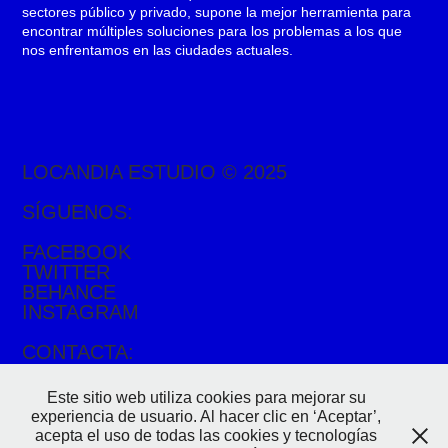
sectores público y privado, supone la mejor herramienta para
encontrar múltiples soluciones para los problemas a los que
nos enfrentamos en las ciudades actuales.
LOCANDIA ESTUDIO © 2025
SÍGUENOS:
FACEBOOK
TWITTER
BEHANCE
INSTAGRAM
CONTACTA:
info@locandia.com
Este sitio web utiliza cookies para mejorar su
653 78 57 75 / 606 17 61 28
experiencia de usuario. Al hacer clic en ‘Aceptar’,
Quart de Poblet - Valencia
acepta el uso de todas las cookies y tecnologías